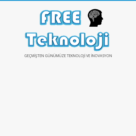
Skip
to
content
FREE
GEÇMIŞTEN GÜNÜMÜZE TEKNOLOJI VE İNOVASYON
TEKNOLOJİ