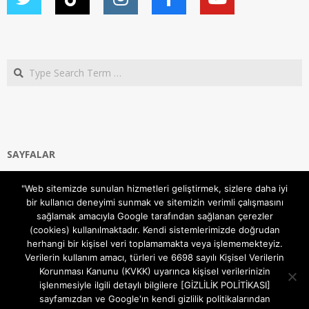
Search
SAYFALAR
Ana Sayfa
"Web sitemizde sunulan hizmetleri geliştirmek, sizlere daha iyi
Gizlilik ve Çerezler (Cookies) Politikası
bir kullanıcı deneyimi sunmak ve sitemizin verimli çalışmasını
Hakkımızda
sağlamak amacıyla Google tarafından sağlanan çerezler
İletişim Kanalları
(cookies) kullanılmaktadır. Kendi sistemlerimizde doğrudan
MODEM KURULUM
herhangi bir kişisel veri toplamamakta veya işlememekteyiz.
Verilerin kullanım amacı, türleri ve 6698 sayılı Kişisel Verilerin
TEKNİK DESTEK
Korunması Kanunu (KVKK) uyarınca kişisel verilerinizin
TELEVİZYON SİSTEMLERİ
işlenmesiyle ilgili detaylı bilgilere [GİZLİLİK POLİTİKASI]
sayfamızdan ve Google'ın kendi gizlilik politikalarından