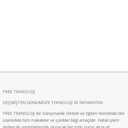
FREE TEKNOLOJİ
GEÇMİŞTEN GÜNÜMÜZE TEKNOLOJİ VE İNOVASYON
FREE TEKNOLOJİ Bir Danışmanlık Destek ve Eğitim Hizmetidir.Site
üzerindeki tüm makaleler ve içerikler bilgi amaçlıdır. Hatalı işlem
nedeni ile sistemlerinizde oluşacak her türlü sorun,arıza vb..