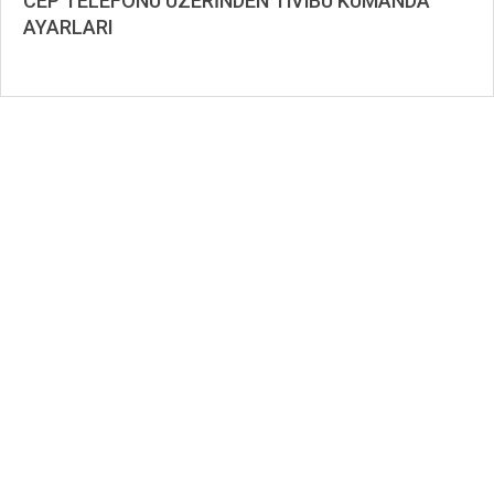
CEP TELEFONU ÜZERİNDEN TiViBU KUMANDA
AYARLARI
2019-
09-
04