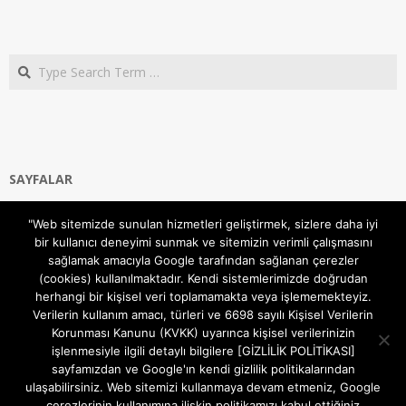
Search
SAYFALAR
Ana Sayfa
"Web sitemizde sunulan hizmetleri geliştirmek, sizlere daha iyi
Gizlilik ve Çerezler (Cookies) Politikası
bir kullanıcı deneyimi sunmak ve sitemizin verimli çalışmasını
Hakkımızda
sağlamak amacıyla Google tarafından sağlanan çerezler
İletişim Kanalları
(cookies) kullanılmaktadır. Kendi sistemlerimizde doğrudan
MODEM KURULUM
herhangi bir kişisel veri toplamamakta veya işlememekteyiz.
Verilerin kullanım amacı, türleri ve 6698 sayılı Kişisel Verilerin
TEKNİK DESTEK
Korunması Kanunu (KVKK) uyarınca kişisel verilerinizin
TELEVİZYON SİSTEMLERİ
işlenmesiyle ilgili detaylı bilgilere [GİZLİLİK POLİTİKASI]
sayfamızdan ve Google'ın kendi gizlilik politikalarından
ulaşabilirsiniz. Web sitemizi kullanmaya devam etmeniz, Google
çerezlerinin kullanımına ilişkin politikamızı kabul ettiğiniz