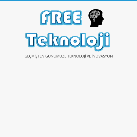
Skip
to
content
FREE
GEÇMIŞTEN GÜNÜMÜZE TEKNOLOJI VE İNOVASYON
TEKNOLOJİ