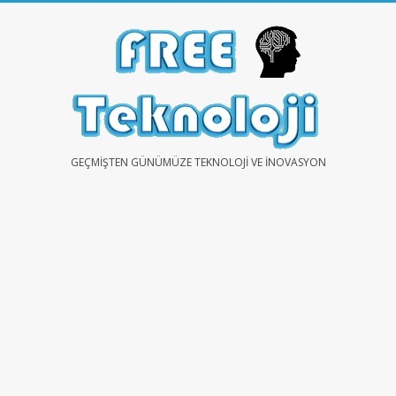
Skip
to
content
FREE
GEÇMIŞTEN GÜNÜMÜZE TEKNOLOJI VE İNOVASYON
TEKNOLOJİ