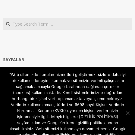
Search
SAYFALAR
Ana Sayfa
"Web sitemizde sunulan hizmetleri geliştirmek, sizlere daha iyi
Gizlilik ve Çerezler (Cookies) Politikası
bir kullanıcı deneyimi sunmak ve sitemizin verimli çalışmasını
Hakkımızda
sağlamak amacıyla Google tarafından sağlanan çerezler
İletişim Kanalları
(cookies) kullanılmaktadır. Kendi sistemlerimizde doğrudan
MODEM KURULUM
herhangi bir kişisel veri toplamamakta veya işlememekteyiz.
Verilerin kullanım amacı, türleri ve 6698 sayılı Kişisel Verilerin
TEKNİK DESTEK
Korunması Kanunu (KVKK) uyarınca kişisel verilerinizin
TELEVİZYON SİSTEMLERİ
işlenmesiyle ilgili detaylı bilgilere [GİZLİLİK POLİTİKASI]
sayfamızdan ve Google'ın kendi gizlilik politikalarından
ulaşabilirsiniz. Web sitemizi kullanmaya devam etmeniz, Google
çerezlerinin kullanımına ilişkin politikamızı kabul ettiğiniz