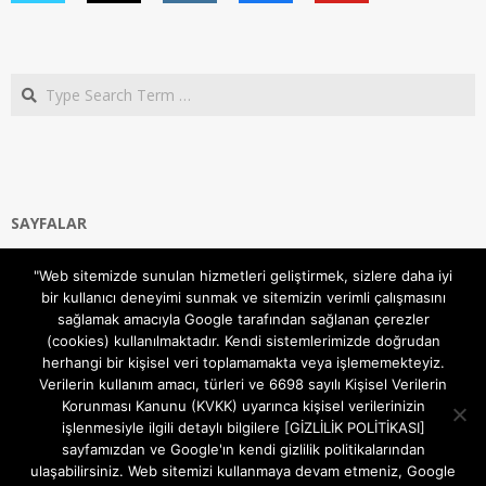
Search
SAYFALAR
Ana Sayfa
"Web sitemizde sunulan hizmetleri geliştirmek, sizlere daha iyi
Gizlilik ve Çerezler (Cookies) Politikası
bir kullanıcı deneyimi sunmak ve sitemizin verimli çalışmasını
Hakkımızda
sağlamak amacıyla Google tarafından sağlanan çerezler
İletişim Kanalları
(cookies) kullanılmaktadır. Kendi sistemlerimizde doğrudan
MODEM KURULUM
herhangi bir kişisel veri toplamamakta veya işlememekteyiz.
Verilerin kullanım amacı, türleri ve 6698 sayılı Kişisel Verilerin
TEKNİK DESTEK
Korunması Kanunu (KVKK) uyarınca kişisel verilerinizin
TELEVİZYON SİSTEMLERİ
işlenmesiyle ilgili detaylı bilgilere [GİZLİLİK POLİTİKASI]
sayfamızdan ve Google'ın kendi gizlilik politikalarından
ulaşabilirsiniz. Web sitemizi kullanmaya devam etmeniz, Google