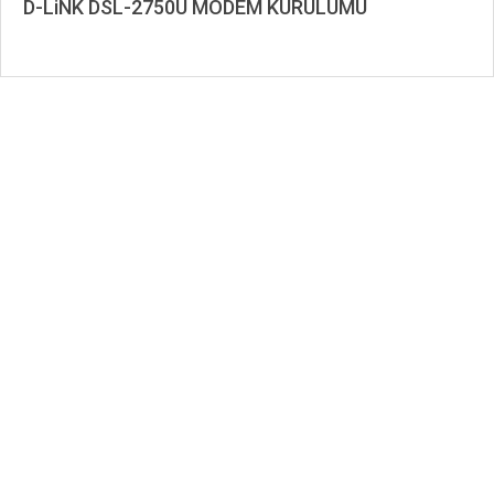
D-LiNK DSL-2750U MODEM KURULUMU
2020-
01-
01