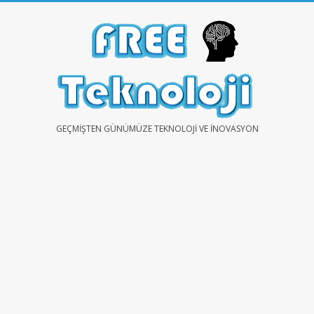
Skip
to
content
FREE
GEÇMIŞTEN GÜNÜMÜZE TEKNOLOJI VE İNOVASYON
TEKNOLOJİ