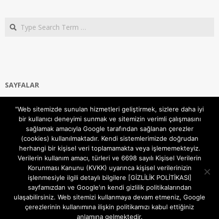
Search
SAYFALAR
Ana Sayfa
"Web sitemizde sunulan hizmetleri geliştirmek, sizlere daha iyi
Gizlilik ve Çerezler (Cookies) Politikası
bir kullanıcı deneyimi sunmak ve sitemizin verimli çalışmasını
Hakkımızda
sağlamak amacıyla Google tarafından sağlanan çerezler
İletişim Kanalları
(cookies) kullanılmaktadır. Kendi sistemlerimizde doğrudan
MODEM KURULUM
herhangi bir kişisel veri toplamamakta veya işlememekteyiz.
Verilerin kullanım amacı, türleri ve 6698 sayılı Kişisel Verilerin
TEKNİK DESTEK
Korunması Kanunu (KVKK) uyarınca kişisel verilerinizin
TELEVİZYON SİSTEMLERİ
işlenmesiyle ilgili detaylı bilgilere [GİZLİLİK POLİTİKASI]
sayfamızdan ve Google'ın kendi gizlilik politikalarından
ulaşabilirsiniz. Web sitemizi kullanmaya devam etmeniz, Google
çerezlerinin kullanımına ilişkin politikamızı kabul ettiğiniz
anlamına gelmektedir.