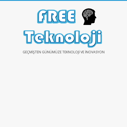
Skip
to
content
FREE
GEÇMIŞTEN GÜNÜMÜZE TEKNOLOJI VE İNOVASYON
TEKNOLOJİ