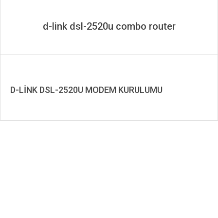
d-link dsl-2520u combo router
D-LİNK DSL-2520U MODEM KURULUMU
2019-
12-
25