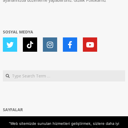
ayarlarınızda düzenleme yapabilirsiniz.
Gizlilik Politikamız
SOSYAL MEDYA
Search
SAYFALAR
Ana Sayfa
"Web sitemizde sunulan hizmetleri geliştirmek, sizlere daha iyi
Gizlilik ve Çerezler (Cookies) Politikası