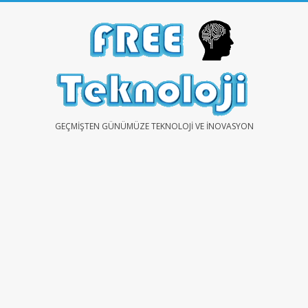
Skip
to
content
FREE
GEÇMIŞTEN GÜNÜMÜZE TEKNOLOJI VE İNOVASYON
TEKNOLOJİ