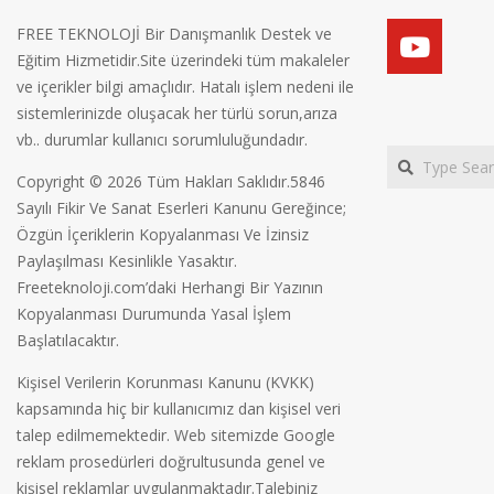
FREE TEKNOLOJİ Bir Danışmanlık Destek ve
Eğitim Hizmetidir.Site üzerindeki tüm makaleler
ve içerikler bilgi amaçlıdır. Hatalı işlem nedeni ile
sistemlerinizde oluşacak her türlü sorun,arıza
vb.. durumlar kullanıcı sorumluluğundadır.
Search
Copyright © 2026 Tüm Hakları Saklıdır.5846
Sayılı Fikir Ve Sanat Eserleri Kanunu Gereğince;
Özgün İçeriklerin Kopyalanması Ve İzinsiz
Paylaşılması Kesinlikle Yasaktır.
Freeteknoloji.com’daki Herhangi Bir Yazının
Kopyalanması Durumunda Yasal İşlem
Başlatılacaktır.
Kişisel Verilerin Korunması Kanunu (KVKK)
kapsamında hiç bir kullanıcımız dan kişisel veri
talep edilmemektedir. Web sitemizde Google
reklam prosedürleri doğrultusunda genel ve
kişisel reklamlar uygulanmaktadır.Talebiniz