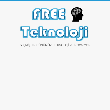
Skip
to
content
FREE
GEÇMIŞTEN GÜNÜMÜZE TEKNOLOJI VE İNOVASYON
TEKNOLOJİ