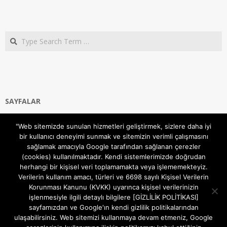
Search
SAYFALAR
Ana Sayfa
"Web sitemizde sunulan hizmetleri geliştirmek, sizlere daha iyi
Gizlilik ve Çerezler (Cookies) Politikası
bir kullanıcı deneyimi sunmak ve sitemizin verimli çalışmasını
Hakkımızda
sağlamak amacıyla Google tarafından sağlanan çerezler
İletişim Kanalları
(cookies) kullanılmaktadır. Kendi sistemlerimizde doğrudan
MODEM KURULUM
herhangi bir kişisel veri toplamamakta veya işlememekteyiz.
Verilerin kullanım amacı, türleri ve 6698 sayılı Kişisel Verilerin
TEKNİK DESTEK
Korunması Kanunu (KVKK) uyarınca kişisel verilerinizin
TELEVİZYON SİSTEMLERİ
işlenmesiyle ilgili detaylı bilgilere [GİZLİLİK POLİTİKASI]
sayfamızdan ve Google'ın kendi gizlilik politikalarından
ulaşabilirsiniz. Web sitemizi kullanmaya devam etmeniz, Google