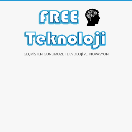
Skip
to
content
FREE
GEÇMIŞTEN GÜNÜMÜZE TEKNOLOJI VE İNOVASYON
TEKNOLOJİ