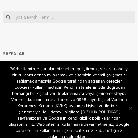
Search
SAYFALAR
Ana Sayfa
"Web sitemizde sunulan hizmetleri geliştirmek, sizlere daha iyi
Gizlilik ve Çerezler (Cookies) Politikası
bir kullanıcı deneyimi sunmak ve sitemizin verimli çalışmasını
Hakkımızda
sağlamak amacıyla Google tarafından sağlanan çerezler
İletişim Kanalları
(cookies) kullanılmaktadır. Kendi sistemlerimizde doğrudan
MODEM KURULUM
herhangi bir kişisel veri toplamamakta veya işlememekteyiz.
Verilerin kullanım amacı, türleri ve 6698 sayılı Kişisel Verilerin
TEKNİK DESTEK
Korunması Kanunu (KVKK) uyarınca kişisel verilerinizin
TELEVİZYON SİSTEMLERİ
işlenmesiyle ilgili detaylı bilgilere [GİZLİLİK POLİTİKASI]
sayfamızdan ve Google'ın kendi gizlilik politikalarından
ulaşabilirsiniz. Web sitemizi kullanmaya devam etmeniz, Google
çerezlerinin kullanımına ilişkin politikamızı kabul ettiğiniz
anlamına gelmektedir.