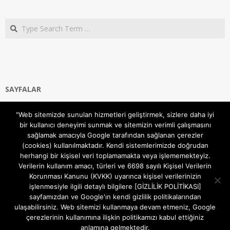
Search
SAYFALAR
Ana Sayfa
"Web sitemizde sunulan hizmetleri geliştirmek, sizlere daha iyi
Gizlilik ve Çerezler (Cookies) Politikası
bir kullanıcı deneyimi sunmak ve sitemizin verimli çalışmasını
Hakkımızda
sağlamak amacıyla Google tarafından sağlanan çerezler
İletişim Kanalları
(cookies) kullanılmaktadır. Kendi sistemlerimizde doğrudan
MODEM KURULUM
herhangi bir kişisel veri toplamamakta veya işlememekteyiz.
Verilerin kullanım amacı, türleri ve 6698 sayılı Kişisel Verilerin
TEKNİK DESTEK
Korunması Kanunu (KVKK) uyarınca kişisel verilerinizin
TELEVİZYON SİSTEMLERİ
işlenmesiyle ilgili detaylı bilgilere [GİZLİLİK POLİTİKASI]
sayfamızdan ve Google'ın kendi gizlilik politikalarından
ulaşabilirsiniz. Web sitemizi kullanmaya devam etmeniz, Google
çerezlerinin kullanımına ilişkin politikamızı kabul ettiğiniz
anlamına gelmektedir.