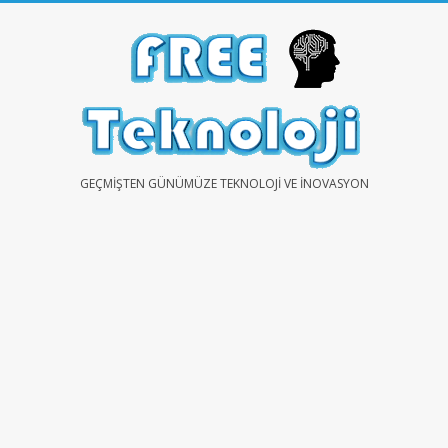
Skip
to
content
FREE
GEÇMIŞTEN GÜNÜMÜZE TEKNOLOJI VE İNOVASYON
TEKNOLOJİ