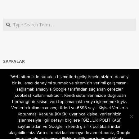
Search
SAYFALAR
Ana Sayfa
"Web sitemizde sunulan hizmetleri geliştirmek, sizlere daha iyi
Gizlilik ve Çerezler (Cookies) Politikası
bir kullanıcı deneyimi sunmak ve sitemizin verimli çalışmasını
Hakkımızda
sağlamak amacıyla Google tarafından sağlanan çerezler
İletişim Kanalları
(cookies) kullanılmaktadır. Kendi sistemlerimizde doğrudan
MODEM KURULUM
herhangi bir kişisel veri toplamamakta veya işlememekteyiz.
Verilerin kullanım amacı, türleri ve 6698 sayılı Kişisel Verilerin
TEKNİK DESTEK
Korunması Kanunu (KVKK) uyarınca kişisel verilerinizin
TELEVİZYON SİSTEMLERİ
işlenmesiyle ilgili detaylı bilgilere [GİZLİLİK POLİTİKASI]
sayfamızdan ve Google'ın kendi gizlilik politikalarından
ulaşabilirsiniz. Web sitemizi kullanmaya devam etmeniz, Google
çerezlerinin kullanımına ilişkin politikamızı kabul ettiğiniz