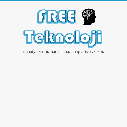
Skip
to
content
FREE
GEÇMIŞTEN GÜNÜMÜZE TEKNOLOJI VE İNOVASYON
TEKNOLOJİ