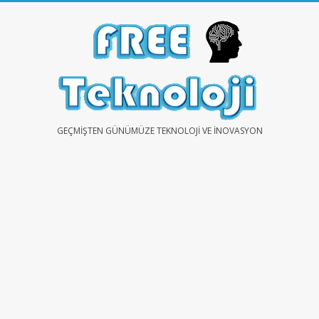
Skip
to
content
FREE
GEÇMIŞTEN GÜNÜMÜZE TEKNOLOJI VE İNOVASYON
TEKNOLOJİ