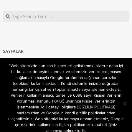
Search
SAYFALAR
Ana Sayfa
"Web sitemizde sunulan hizmetleri geliştirmek, sizlere daha iyi
Gizlilik ve Çerezler (Cookies) Politikası
bir kullanıcı deneyimi sunmak ve sitemizin verimli çalışmasını
Hakkımızda
sağlamak amacıyla Google tarafından sağlanan çerezler
İletişim Kanalları
(cookies) kullanılmaktadır. Kendi sistemlerimizde doğrudan
MODEM KURULUM
herhangi bir kişisel veri toplamamakta veya işlememekteyiz.
Verilerin kullanım amacı, türleri ve 6698 sayılı Kişisel Verilerin
TEKNİK DESTEK
Korunması Kanunu (KVKK) uyarınca kişisel verilerinizin
TELEVİZYON SİSTEMLERİ
işlenmesiyle ilgili detaylı bilgilere [GİZLİLİK POLİTİKASI]
sayfamızdan ve Google'ın kendi gizlilik politikalarından
ulaşabilirsiniz. Web sitemizi kullanmaya devam etmeniz, Google
çerezlerinin kullanımına ilişkin politikamızı kabul ettiğiniz
anlamına gelmektedir.