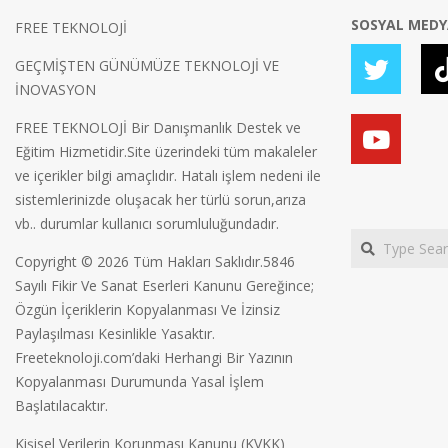
SOSYAL MED
FREE TEKNOLOJİ
GEÇMİŞTEN GÜNÜMÜZE TEKNOLOJİ VE
İNOVASYON
FREE TEKNOLOJİ Bir Danışmanlık Destek ve
Eğitim Hizmetidir.Site üzerindeki tüm makaleler
ve içerikler bilgi amaçlıdır. Hatalı işlem nedeni ile
sistemlerinizde oluşacak her türlü sorun,arıza
vb.. durumlar kullanıcı sorumluluğundadır.
Search
Copyright © 2026 Tüm Hakları Saklıdır.5846
Sayılı Fikir Ve Sanat Eserleri Kanunu Gereğince;
Özgün İçeriklerin Kopyalanması Ve İzinsiz
Paylaşılması Kesinlikle Yasaktır.
Freeteknoloji.com’daki Herhangi Bir Yazının
Kopyalanması Durumunda Yasal İşlem
Başlatılacaktır.
Kişisel Verilerin Korunması Kanunu (KVKK)