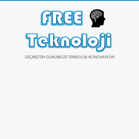
Skip
to
content
FREE
GEÇMIŞTEN GÜNÜMÜZE TEKNOLOJI VE İNOVASYON
TEKNOLOJİ