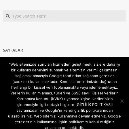
Search
SAYFALAR
Ana Sayfa
"Web sitemizde sunulan hizmetleri geliştirmek, sizlere daha iyi
Gizlilik ve Çerezler (Cookies) Politikası
bir kullanıcı deneyimi sunmak ve sitemizin verimli çalışmasını
Hakkımızda
sağlamak amacıyla Google tarafından sağlanan çerezler
İletişim Kanalları
(cookies) kullanılmaktadır. Kendi sistemlerimizde doğrudan
MODEM KURULUM
herhangi bir kişisel veri toplamamakta veya işlememekteyiz.
Verilerin kullanım amacı, türleri ve 6698 sayılı Kişisel Verilerin
TEKNİK DESTEK
Korunması Kanunu (KVKK) uyarınca kişisel verilerinizin
TELEVİZYON SİSTEMLERİ
işlenmesiyle ilgili detaylı bilgilere [GİZLİLİK POLİTİKASI]
sayfamızdan ve Google'ın kendi gizlilik politikalarından
ulaşabilirsiniz. Web sitemizi kullanmaya devam etmeniz, Google
çerezlerinin kullanımına ilişkin politikamızı kabul ettiğiniz
anlamına gelmektedir.