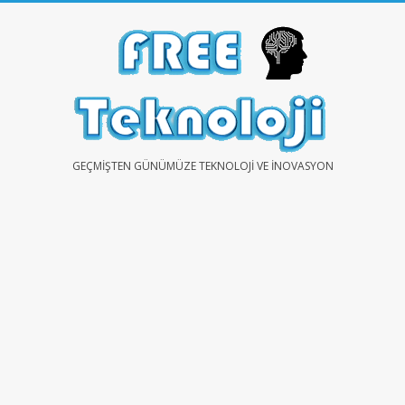
Skip
to
content
FREE
GEÇMIŞTEN GÜNÜMÜZE TEKNOLOJI VE İNOVASYON
TEKNOLOJİ