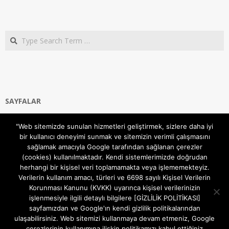
Search
SAYFALAR
Ana Sayfa
"Web sitemizde sunulan hizmetleri geliştirmek, sizlere daha iyi
Gizlilik ve Çerezler (Cookies) Politikası
bir kullanıcı deneyimi sunmak ve sitemizin verimli çalışmasını
Hakkımızda
sağlamak amacıyla Google tarafından sağlanan çerezler
İletişim Kanalları
(cookies) kullanılmaktadır. Kendi sistemlerimizde doğrudan
MODEM KURULUM
herhangi bir kişisel veri toplamamakta veya işlememekteyiz.
Verilerin kullanım amacı, türleri ve 6698 sayılı Kişisel Verilerin
TEKNİK DESTEK
Korunması Kanunu (KVKK) uyarınca kişisel verilerinizin
TELEVİZYON SİSTEMLERİ
işlenmesiyle ilgili detaylı bilgilere [GİZLİLİK POLİTİKASI]
sayfamızdan ve Google'ın kendi gizlilik politikalarından
ulaşabilirsiniz. Web sitemizi kullanmaya devam etmeniz, Google
çerezlerinin kullanımına ilişkin politikamızı kabul ettiğiniz