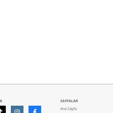
YA
SAYFALAR
Ana Sayfa