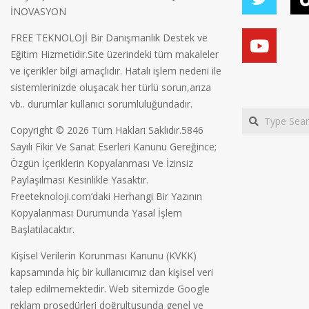
İNOVASYON
FREE TEKNOLOJİ Bir Danışmanlık Destek ve
Eğitim Hizmetidir.Site üzerindeki tüm makaleler
ve içerikler bilgi amaçlıdır. Hatalı işlem nedeni ile
sistemlerinizde oluşacak her türlü sorun,arıza
vb.. durumlar kullanıcı sorumluluğundadır.
Search
Copyright © 2026 Tüm Hakları Saklıdır.5846
Sayılı Fikir Ve Sanat Eserleri Kanunu Gereğince;
Özgün İçeriklerin Kopyalanması Ve İzinsiz
Paylaşılması Kesinlikle Yasaktır.
Freeteknoloji.com’daki Herhangi Bir Yazının
Kopyalanması Durumunda Yasal İşlem
Başlatılacaktır.
Kişisel Verilerin Korunması Kanunu (KVKK)
kapsamında hiç bir kullanıcımız dan kişisel veri
talep edilmemektedir. Web sitemizde Google
reklam prosedürleri doğrultusunda genel ve