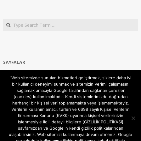
Search
SAYFALAR
Ana Sayfa
"Web sitemizde sunulan hizmetleri geliştirmek, sizlere daha iyi
Gizlilik ve Çerezler (Cookies) Politikası
bir kullanıcı deneyimi sunmak ve sitemizin verimli çalışmasını
Hakkımızda
sağlamak amacıyla Google tarafından sağlanan çerezler
İletişim Kanalları
(cookies) kullanılmaktadır. Kendi sistemlerimizde doğrudan
MODEM KURULUM
herhangi bir kişisel veri toplamamakta veya işlememekteyiz.
Verilerin kullanım amacı, türleri ve 6698 sayılı Kişisel Verilerin
TEKNİK DESTEK
Korunması Kanunu (KVKK) uyarınca kişisel verilerinizin
TELEVİZYON SİSTEMLERİ
işlenmesiyle ilgili detaylı bilgilere [GİZLİLİK POLİTİKASI]
sayfamızdan ve Google'ın kendi gizlilik politikalarından
ulaşabilirsiniz. Web sitemizi kullanmaya devam etmeniz, Google
çerezlerinin kullanımına ilişkin politikamızı kabul ettiğiniz