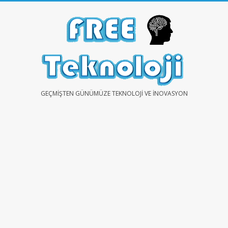
Skip
to
content
FREE
GEÇMIŞTEN GÜNÜMÜZE TEKNOLOJI VE İNOVASYON
TEKNOLOJİ