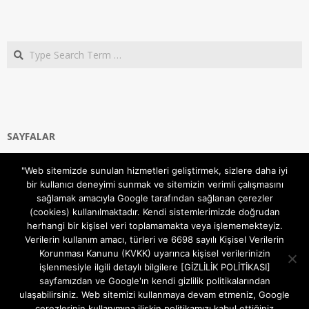
Search
SAYFALAR
Ana Sayfa
"Web sitemizde sunulan hizmetleri geliştirmek, sizlere daha iyi
Gizlilik ve Çerezler (Cookies) Politikası
bir kullanıcı deneyimi sunmak ve sitemizin verimli çalışmasını
Hakkımızda
sağlamak amacıyla Google tarafından sağlanan çerezler
İletişim Kanalları
(cookies) kullanılmaktadır. Kendi sistemlerimizde doğrudan
MODEM KURULUM
herhangi bir kişisel veri toplamamakta veya işlememekteyiz.
Verilerin kullanım amacı, türleri ve 6698 sayılı Kişisel Verilerin
TEKNİK DESTEK
Korunması Kanunu (KVKK) uyarınca kişisel verilerinizin
TELEVİZYON SİSTEMLERİ
işlenmesiyle ilgili detaylı bilgilere [GİZLİLİK POLİTİKASI]
sayfamızdan ve Google'ın kendi gizlilik politikalarından
ulaşabilirsiniz. Web sitemizi kullanmaya devam etmeniz, Google
çerezlerinin kullanımına ilişkin politikamızı kabul ettiğiniz