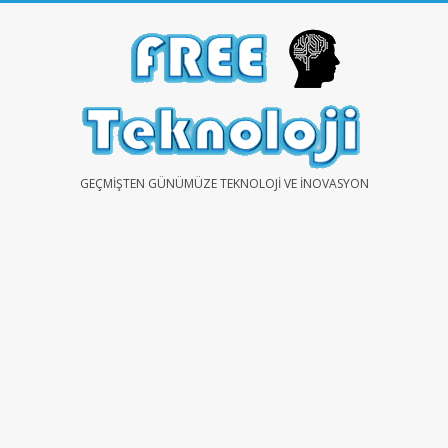
Skip
to
content
FREE
GEÇMIŞTEN GÜNÜMÜZE TEKNOLOJI VE İNOVASYON
TEKNOLOJİ