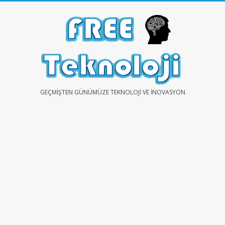
Skip
to
content
FREE
GEÇMIŞTEN GÜNÜMÜZE TEKNOLOJI VE İNOVASYON
TEKNOLOJİ