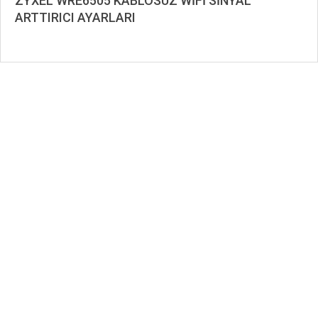
ZYXEL WRE6505 KABLOSUZ WİFİ SİNYAL
ARTTIRICI AYARLARI
2019-
11-
02