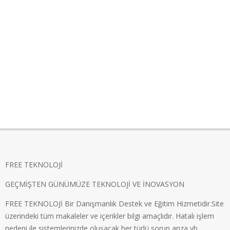
FREE TEKNOLOJİ
GEÇMİŞTEN GÜNÜMÜZE TEKNOLOJİ VE İNOVASYON
FREE TEKNOLOJİ Bir Danışmanlık Destek ve Eğitim Hizmetidir.Site
üzerindeki tüm makaleler ve içerikler bilgi amaçlıdır. Hatalı işlem
nedeni ile sistemlerinizde oluşacak her türlü sorun,arıza vb..