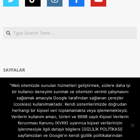
Search
SAYFALAR
Ana Sayfa
"Web sitemizde sunulan hizmetleri geliştirmek, sizlere daha iyi
Gizlilik ve Çerezler (Cookies) Politikası
bir kullanıcı deneyimi sunmak ve sitemizin verimli çalışmasını
Hakkımızda
sağlamak amacıyla Google tarafından sağlanan çerezler
İletişim Kanalları
(cookies) kullanılmaktadır. Kendi sistemlerimizde doğrudan
MODEM KURULUM
herhangi bir kişisel veri toplamamakta veya işlememekteyiz.
Verilerin kullanım amacı, türleri ve 6698 sayılı Kişisel Verilerin
TEKNİK DESTEK
Korunması Kanunu (KVKK) uyarınca kişisel verilerinizin
TELEVİZYON SİSTEMLERİ
işlenmesiyle ilgili detaylı bilgilere [GİZLİLİK POLİTİKASI]
sayfamızdan ve Google'ın kendi gizlilik politikalarından