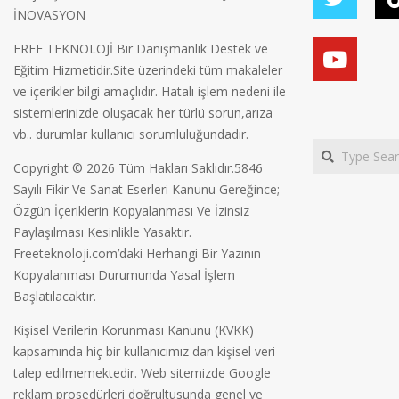
İNOVASYON
FREE TEKNOLOJİ Bir Danışmanlık Destek ve
Eğitim Hizmetidir.Site üzerindeki tüm makaleler
ve içerikler bilgi amaçlıdır. Hatalı işlem nedeni ile
sistemlerinizde oluşacak her türlü sorun,arıza
vb.. durumlar kullanıcı sorumluluğundadır.
Search
Copyright © 2026 Tüm Hakları Saklıdır.5846
Sayılı Fikir Ve Sanat Eserleri Kanunu Gereğince;
Özgün İçeriklerin Kopyalanması Ve İzinsiz
Paylaşılması Kesinlikle Yasaktır.
Freeteknoloji.com’daki Herhangi Bir Yazının
Kopyalanması Durumunda Yasal İşlem
Başlatılacaktır.
Kişisel Verilerin Korunması Kanunu (KVKK)
kapsamında hiç bir kullanıcımız dan kişisel veri
talep edilmemektedir. Web sitemizde Google
reklam prosedürleri doğrultusunda genel ve