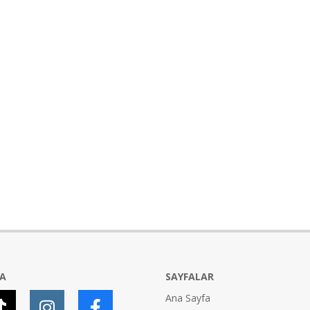
YA
SAYFALAR
Ana Sayfa