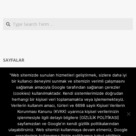
Search
SAYFALAR
Ana Sayfa
"Web sitemizde sunulan hizmetleri geliştirmek, sizlere daha iyi
Gizlilik ve Çerezler (Cookies) Politikası
bir kullanıcı deneyimi sunmak ve sitemizin verimli çalışmasını
Hakkımızda
sağlamak amacıyla Google tarafından sağlanan çerezler
İletişim Kanalları
(cookies) kullanılmaktadır. Kendi sistemlerimizde doğrudan
MODEM KURULUM
herhangi bir kişisel veri toplamamakta veya işlememekteyiz.
Verilerin kullanım amacı, türleri ve 6698 sayılı Kişisel Verilerin
TEKNİK DESTEK
Korunması Kanunu (KVKK) uyarınca kişisel verilerinizin
TELEVİZYON SİSTEMLERİ
işlenmesiyle ilgili detaylı bilgilere [GİZLİLİK POLİTİKASI]
sayfamızdan ve Google'ın kendi gizlilik politikalarından
ulaşabilirsiniz. Web sitemizi kullanmaya devam etmeniz, Google
çerezlerinin kullanımına ilişkin politikamızı kabul ettiğiniz