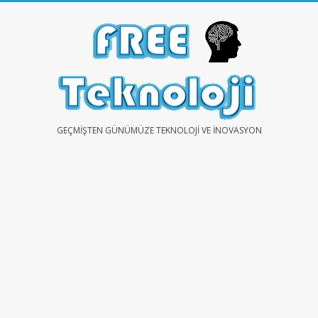
Skip
to
content
FREE
GEÇMIŞTEN GÜNÜMÜZE TEKNOLOJI VE İNOVASYON
TEKNOLOJİ