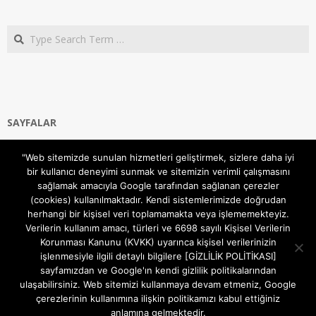
Search
SAYFALAR
Ana Sayfa
"Web sitemizde sunulan hizmetleri geliştirmek, sizlere daha iyi
Gizlilik ve Çerezler (Cookies) Politikası
bir kullanıcı deneyimi sunmak ve sitemizin verimli çalışmasını
Hakkımızda
sağlamak amacıyla Google tarafından sağlanan çerezler
İletişim Kanalları
(cookies) kullanılmaktadır. Kendi sistemlerimizde doğrudan
MODEM KURULUM
herhangi bir kişisel veri toplamamakta veya işlememekteyiz.
Verilerin kullanım amacı, türleri ve 6698 sayılı Kişisel Verilerin
TEKNİK DESTEK
Korunması Kanunu (KVKK) uyarınca kişisel verilerinizin
TELEVİZYON SİSTEMLERİ
işlenmesiyle ilgili detaylı bilgilere [GİZLİLİK POLİTİKASI]
sayfamızdan ve Google'ın kendi gizlilik politikalarından
ulaşabilirsiniz. Web sitemizi kullanmaya devam etmeniz, Google
çerezlerinin kullanımına ilişkin politikamızı kabul ettiğiniz
anlamına gelmektedir.