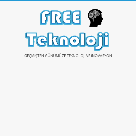
Skip
to
content
FREE
GEÇMIŞTEN GÜNÜMÜZE TEKNOLOJI VE İNOVASYON
TEKNOLOJİ