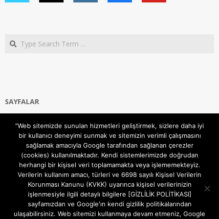
Search
SAYFALAR
Ana Sayfa
"Web sitemizde sunulan hizmetleri geliştirmek, sizlere daha iyi
Gizlilik ve Çerezler (Cookies) Politikası
bir kullanıcı deneyimi sunmak ve sitemizin verimli çalışmasını
Hakkımızda
sağlamak amacıyla Google tarafından sağlanan çerezler
İletişim Kanalları
(cookies) kullanılmaktadır. Kendi sistemlerimizde doğrudan
MODEM KURULUM
herhangi bir kişisel veri toplamamakta veya işlememekteyiz.
Verilerin kullanım amacı, türleri ve 6698 sayılı Kişisel Verilerin
TEKNİK DESTEK
Korunması Kanunu (KVKK) uyarınca kişisel verilerinizin
TELEVİZYON SİSTEMLERİ
işlenmesiyle ilgili detaylı bilgilere [GİZLİLİK POLİTİKASI]
sayfamızdan ve Google'ın kendi gizlilik politikalarından
ulaşabilirsiniz. Web sitemizi kullanmaya devam etmeniz, Google