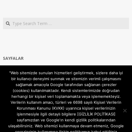
Search
SAYFALAR
Ana Sayfa
"Web sitemizde sunulan hizmetleri geliştirmek, sizlere daha iyi
Gizlilik ve Çerezler (Cookies) Politikası
bir kullanıcı deneyimi sunmak ve sitemizin verimli çalışmasını
Hakkımızda
sağlamak amacıyla Google tarafından sağlanan çerezler
İletişim Kanalları
(cookies) kullanılmaktadır. Kendi sistemlerimizde doğrudan
MODEM KURULUM
herhangi bir kişisel veri toplamamakta veya işlememekteyiz.
Verilerin kullanım amacı, türleri ve 6698 sayılı Kişisel Verilerin
TEKNİK DESTEK
Korunması Kanunu (KVKK) uyarınca kişisel verilerinizin
TELEVİZYON SİSTEMLERİ
işlenmesiyle ilgili detaylı bilgilere [GİZLİLİK POLİTİKASI]
sayfamızdan ve Google'ın kendi gizlilik politikalarından
ulaşabilirsiniz. Web sitemizi kullanmaya devam etmeniz, Google
çerezlerinin kullanımına ilişkin politikamızı kabul ettiğiniz