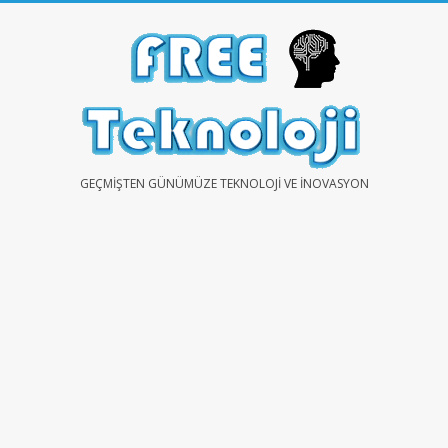
Skip
to
content
FREE
GEÇMIŞTEN GÜNÜMÜZE TEKNOLOJI VE İNOVASYON
TEKNOLOJİ