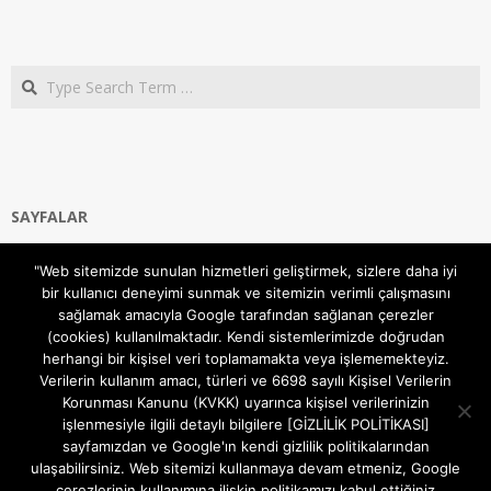
Search
SAYFALAR
Ana Sayfa
"Web sitemizde sunulan hizmetleri geliştirmek, sizlere daha iyi
Gizlilik ve Çerezler (Cookies) Politikası
bir kullanıcı deneyimi sunmak ve sitemizin verimli çalışmasını
Hakkımızda
sağlamak amacıyla Google tarafından sağlanan çerezler
İletişim Kanalları
(cookies) kullanılmaktadır. Kendi sistemlerimizde doğrudan
MODEM KURULUM
herhangi bir kişisel veri toplamamakta veya işlememekteyiz.
Verilerin kullanım amacı, türleri ve 6698 sayılı Kişisel Verilerin
TEKNİK DESTEK
Korunması Kanunu (KVKK) uyarınca kişisel verilerinizin
TELEVİZYON SİSTEMLERİ
işlenmesiyle ilgili detaylı bilgilere [GİZLİLİK POLİTİKASI]
sayfamızdan ve Google'ın kendi gizlilik politikalarından
ulaşabilirsiniz. Web sitemizi kullanmaya devam etmeniz, Google
çerezlerinin kullanımına ilişkin politikamızı kabul ettiğiniz