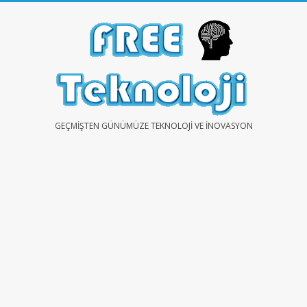
Skip
to
content
FREE
GEÇMIŞTEN GÜNÜMÜZE TEKNOLOJI VE İNOVASYON
TEKNOLOJİ