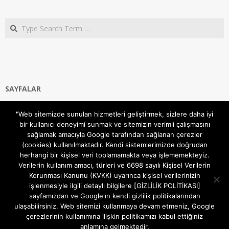
Search
SAYFALAR
Ana Sayfa
"Web sitemizde sunulan hizmetleri geliştirmek, sizlere daha iyi
Gizlilik ve Çerezler (Cookies) Politikası
bir kullanıcı deneyimi sunmak ve sitemizin verimli çalışmasını
Hakkımızda
sağlamak amacıyla Google tarafından sağlanan çerezler
İletişim Kanalları
(cookies) kullanılmaktadır. Kendi sistemlerimizde doğrudan
MODEM KURULUM
herhangi bir kişisel veri toplamamakta veya işlememekteyiz.
Verilerin kullanım amacı, türleri ve 6698 sayılı Kişisel Verilerin
TEKNİK DESTEK
Korunması Kanunu (KVKK) uyarınca kişisel verilerinizin
TELEVİZYON SİSTEMLERİ
işlenmesiyle ilgili detaylı bilgilere [GİZLİLİK POLİTİKASI]
sayfamızdan ve Google'ın kendi gizlilik politikalarından
ulaşabilirsiniz. Web sitemizi kullanmaya devam etmeniz, Google
çerezlerinin kullanımına ilişkin politikamızı kabul ettiğiniz
anlamına gelmektedir.