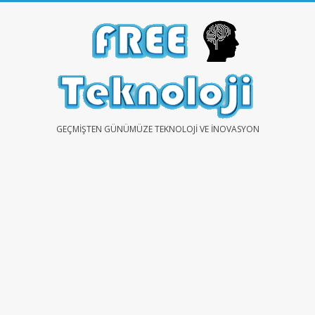
Skip
to
content
FREE
GEÇMIŞTEN GÜNÜMÜZE TEKNOLOJI VE İNOVASYON
TEKNOLOJİ