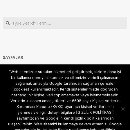
Search
SAYFALAR
Ana Sayfa
"Web sitemizde sunulan hizmetleri geliştirmek, sizlere daha iyi
Gizlilik ve Çerezler (Cookies) Politikası
bir kullanıcı deneyimi sunmak ve sitemizin verimli çalışmasını
Hakkımızda
sağlamak amacıyla Google tarafından sağlanan çerezler
İletişim Kanalları
(cookies) kullanılmaktadır. Kendi sistemlerimizde doğrudan
MODEM KURULUM
herhangi bir kişisel veri toplamamakta veya işlememekteyiz.
Verilerin kullanım amacı, türleri ve 6698 sayılı Kişisel Verilerin
TEKNİK DESTEK
Korunması Kanunu (KVKK) uyarınca kişisel verilerinizin
TELEVİZYON SİSTEMLERİ
işlenmesiyle ilgili detaylı bilgilere [GİZLİLİK POLİTİKASI]
sayfamızdan ve Google'ın kendi gizlilik politikalarından
ulaşabilirsiniz. Web sitemizi kullanmaya devam etmeniz, Google
çerezlerinin kullanımına ilişkin politikamızı kabul ettiğiniz