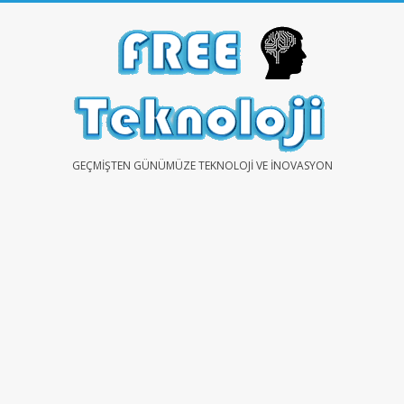
Skip
to
content
FREE
GEÇMIŞTEN GÜNÜMÜZE TEKNOLOJI VE İNOVASYON
TEKNOLOJİ