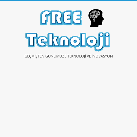
Skip
to
content
FREE
GEÇMIŞTEN GÜNÜMÜZE TEKNOLOJI VE İNOVASYON
TEKNOLOJİ