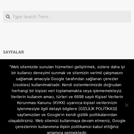
Search
SAYFALAR
Ana Sayfa
"Web sitemizde sunulan hizmetleri geliştirmek, sizlere daha iyi
Gizlilik ve Çerezler (Cookies) Politikası
bir kullanıcı deneyimi sunmak ve sitemizin verimli çalışmasını
Hakkımızda
sağlamak amacıyla Google tarafından sağlanan çerezler
İletişim Kanalları
(cookies) kullanılmaktadır. Kendi sistemlerimizde doğrudan
MODEM KURULUM
herhangi bir kişisel veri toplamamakta veya işlememekteyiz.
Verilerin kullanım amacı, türleri ve 6698 sayılı Kişisel Verilerin
TEKNİK DESTEK
Korunması Kanunu (KVKK) uyarınca kişisel verilerinizin
TELEVİZYON SİSTEMLERİ
işlenmesiyle ilgili detaylı bilgilere [GİZLİLİK POLİTİKASI]
sayfamızdan ve Google'ın kendi gizlilik politikalarından
ulaşabilirsiniz. Web sitemizi kullanmaya devam etmeniz, Google
çerezlerinin kullanımına ilişkin politikamızı kabul ettiğiniz
anlamına gelmektedir.