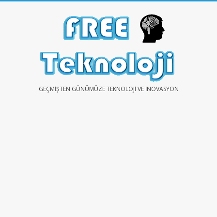
Skip
to
content
FREE
GEÇMIŞTEN GÜNÜMÜZE TEKNOLOJI VE İNOVASYON
TEKNOLOJİ