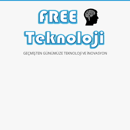
Skip
to
content
FREE
GEÇMIŞTEN GÜNÜMÜZE TEKNOLOJI VE İNOVASYON
TEKNOLOJİ