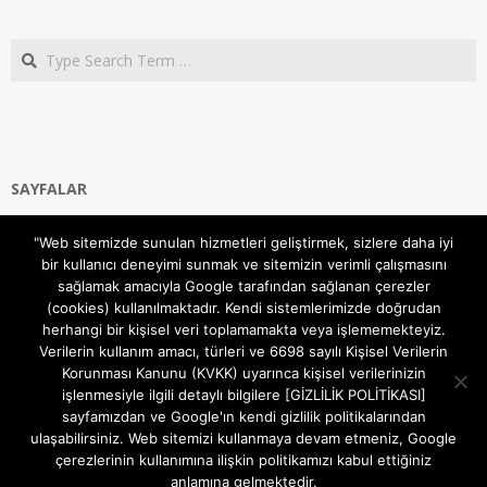
Search
SAYFALAR
Ana Sayfa
"Web sitemizde sunulan hizmetleri geliştirmek, sizlere daha iyi
Gizlilik ve Çerezler (Cookies) Politikası
bir kullanıcı deneyimi sunmak ve sitemizin verimli çalışmasını
Hakkımızda
sağlamak amacıyla Google tarafından sağlanan çerezler
İletişim Kanalları
(cookies) kullanılmaktadır. Kendi sistemlerimizde doğrudan
MODEM KURULUM
herhangi bir kişisel veri toplamamakta veya işlememekteyiz.
Verilerin kullanım amacı, türleri ve 6698 sayılı Kişisel Verilerin
TEKNİK DESTEK
Korunması Kanunu (KVKK) uyarınca kişisel verilerinizin
TELEVİZYON SİSTEMLERİ
işlenmesiyle ilgili detaylı bilgilere [GİZLİLİK POLİTİKASI]
sayfamızdan ve Google'ın kendi gizlilik politikalarından
ulaşabilirsiniz. Web sitemizi kullanmaya devam etmeniz, Google
çerezlerinin kullanımına ilişkin politikamızı kabul ettiğiniz
anlamına gelmektedir.