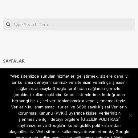
Search
SAYFALAR
Ana Sayfa
"Web sitemizde sunulan hizmetleri geliştirmek, sizlere daha iyi
Gizlilik ve Çerezler (Cookies) Politikası
bir kullanıcı deneyimi sunmak ve sitemizin verimli çalışmasını
Hakkımızda
sağlamak amacıyla Google tarafından sağlanan çerezler
İletişim Kanalları
(cookies) kullanılmaktadır. Kendi sistemlerimizde doğrudan
MODEM KURULUM
herhangi bir kişisel veri toplamamakta veya işlememekteyiz.
Verilerin kullanım amacı, türleri ve 6698 sayılı Kişisel Verilerin
TEKNİK DESTEK
Korunması Kanunu (KVKK) uyarınca kişisel verilerinizin
TELEVİZYON SİSTEMLERİ
işlenmesiyle ilgili detaylı bilgilere [GİZLİLİK POLİTİKASI]
sayfamızdan ve Google'ın kendi gizlilik politikalarından
ulaşabilirsiniz. Web sitemizi kullanmaya devam etmeniz, Google
çerezlerinin kullanımına ilişkin politikamızı kabul ettiğiniz