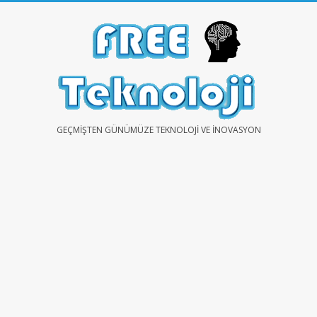
Skip
to
content
FREE
GEÇMIŞTEN GÜNÜMÜZE TEKNOLOJI VE İNOVASYON
TEKNOLOJİ