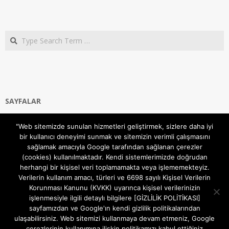
Search
SAYFALAR
Ana Sayfa
"Web sitemizde sunulan hizmetleri geliştirmek, sizlere daha iyi
Gizlilik ve Çerezler (Cookies) Politikası
bir kullanıcı deneyimi sunmak ve sitemizin verimli çalışmasını
Hakkımızda
sağlamak amacıyla Google tarafından sağlanan çerezler
İletişim Kanalları
(cookies) kullanılmaktadır. Kendi sistemlerimizde doğrudan
MODEM KURULUM
herhangi bir kişisel veri toplamamakta veya işlememekteyiz.
Verilerin kullanım amacı, türleri ve 6698 sayılı Kişisel Verilerin
TEKNİK DESTEK
Korunması Kanunu (KVKK) uyarınca kişisel verilerinizin
TELEVİZYON SİSTEMLERİ
işlenmesiyle ilgili detaylı bilgilere [GİZLİLİK POLİTİKASI]
sayfamızdan ve Google'ın kendi gizlilik politikalarından
ulaşabilirsiniz. Web sitemizi kullanmaya devam etmeniz, Google
çerezlerinin kullanımına ilişkin politikamızı kabul ettiğiniz