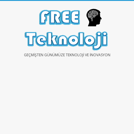
Skip
to
content
FREE
GEÇMIŞTEN GÜNÜMÜZE TEKNOLOJI VE İNOVASYON
TEKNOLOJİ