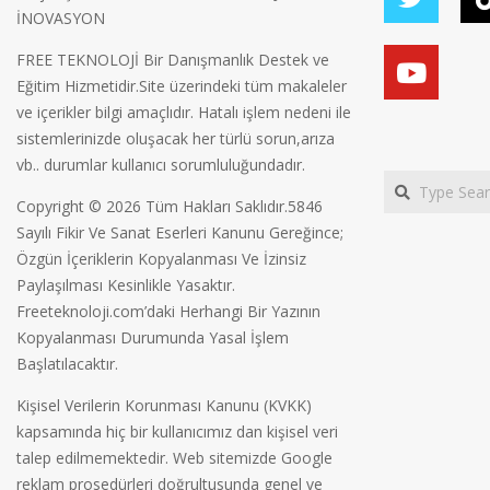
İNOVASYON
FREE TEKNOLOJİ Bir Danışmanlık Destek ve
Eğitim Hizmetidir.Site üzerindeki tüm makaleler
ve içerikler bilgi amaçlıdır. Hatalı işlem nedeni ile
sistemlerinizde oluşacak her türlü sorun,arıza
vb.. durumlar kullanıcı sorumluluğundadır.
Search
Copyright © 2026 Tüm Hakları Saklıdır.5846
Sayılı Fikir Ve Sanat Eserleri Kanunu Gereğince;
Özgün İçeriklerin Kopyalanması Ve İzinsiz
Paylaşılması Kesinlikle Yasaktır.
Freeteknoloji.com’daki Herhangi Bir Yazının
Kopyalanması Durumunda Yasal İşlem
Başlatılacaktır.
Kişisel Verilerin Korunması Kanunu (KVKK)
kapsamında hiç bir kullanıcımız dan kişisel veri
talep edilmemektedir. Web sitemizde Google
reklam prosedürleri doğrultusunda genel ve