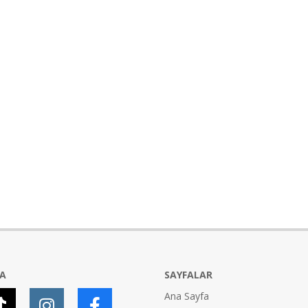
YA
SAYFALAR
Ana Sayfa