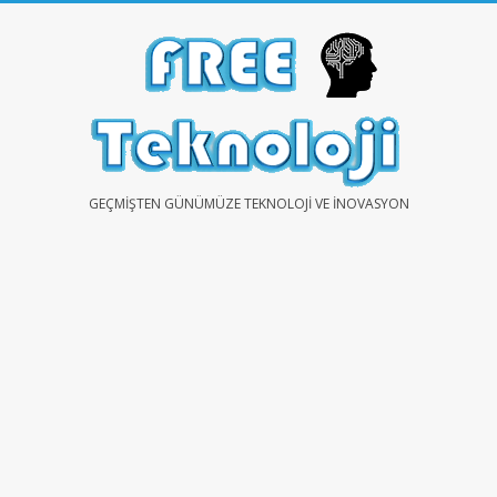
Skip
to
content
FREE
GEÇMIŞTEN GÜNÜMÜZE TEKNOLOJI VE İNOVASYON
TEKNOLOJİ