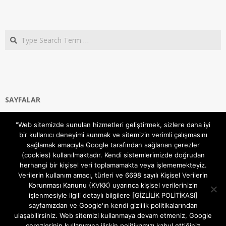
Search
SAYFALAR
Ana Sayfa
"Web sitemizde sunulan hizmetleri geliştirmek, sizlere daha iyi
Gizlilik ve Çerezler (Cookies) Politikası
bir kullanıcı deneyimi sunmak ve sitemizin verimli çalışmasını
Hakkımızda
sağlamak amacıyla Google tarafından sağlanan çerezler
İletişim Kanalları
(cookies) kullanılmaktadır. Kendi sistemlerimizde doğrudan
MODEM KURULUM
herhangi bir kişisel veri toplamamakta veya işlememekteyiz.
Verilerin kullanım amacı, türleri ve 6698 sayılı Kişisel Verilerin
TEKNİK DESTEK
Korunması Kanunu (KVKK) uyarınca kişisel verilerinizin
TELEVİZYON SİSTEMLERİ
işlenmesiyle ilgili detaylı bilgilere [GİZLİLİK POLİTİKASI]
sayfamızdan ve Google'ın kendi gizlilik politikalarından
ulaşabilirsiniz. Web sitemizi kullanmaya devam etmeniz, Google
çerezlerinin kullanımına ilişkin politikamızı kabul ettiğiniz