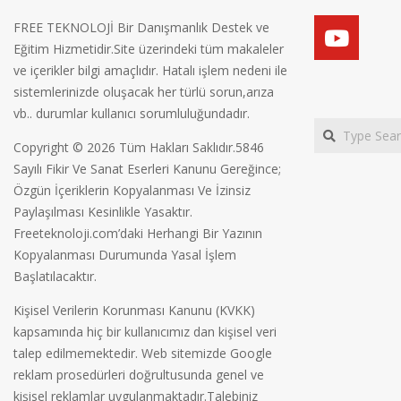
FREE TEKNOLOJİ Bir Danışmanlık Destek ve
Eğitim Hizmetidir.Site üzerindeki tüm makaleler
ve içerikler bilgi amaçlıdır. Hatalı işlem nedeni ile
sistemlerinizde oluşacak her türlü sorun,arıza
vb.. durumlar kullanıcı sorumluluğundadır.
Search
Copyright © 2026 Tüm Hakları Saklıdır.5846
Sayılı Fikir Ve Sanat Eserleri Kanunu Gereğince;
Özgün İçeriklerin Kopyalanması Ve İzinsiz
Paylaşılması Kesinlikle Yasaktır.
Freeteknoloji.com’daki Herhangi Bir Yazının
Kopyalanması Durumunda Yasal İşlem
Başlatılacaktır.
Kişisel Verilerin Korunması Kanunu (KVKK)
kapsamında hiç bir kullanıcımız dan kişisel veri
talep edilmemektedir. Web sitemizde Google
reklam prosedürleri doğrultusunda genel ve
kişisel reklamlar uygulanmaktadır.Talebiniz