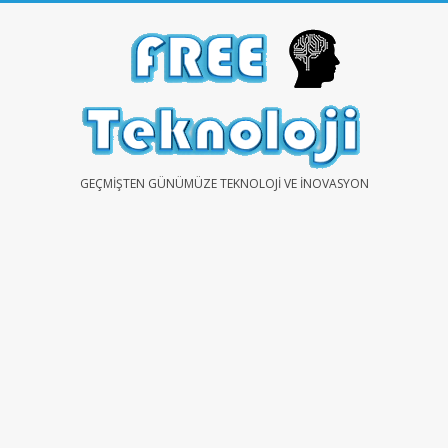
Skip
to
content
FREE
GEÇMIŞTEN GÜNÜMÜZE TEKNOLOJI VE İNOVASYON
TEKNOLOJİ