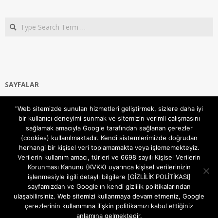
Search
SAYFALAR
Ana Sayfa
"Web sitemizde sunulan hizmetleri geliştirmek, sizlere daha iyi
Gizlilik ve Çerezler (Cookies) Politikası
bir kullanıcı deneyimi sunmak ve sitemizin verimli çalışmasını
Hakkımızda
sağlamak amacıyla Google tarafından sağlanan çerezler
İletişim Kanalları
(cookies) kullanılmaktadır. Kendi sistemlerimizde doğrudan
MODEM KURULUM
herhangi bir kişisel veri toplamamakta veya işlememekteyiz.
Verilerin kullanım amacı, türleri ve 6698 sayılı Kişisel Verilerin
TEKNİK DESTEK
Korunması Kanunu (KVKK) uyarınca kişisel verilerinizin
TELEVİZYON SİSTEMLERİ
işlenmesiyle ilgili detaylı bilgilere [GİZLİLİK POLİTİKASI]
sayfamızdan ve Google'ın kendi gizlilik politikalarından
ulaşabilirsiniz. Web sitemizi kullanmaya devam etmeniz, Google
çerezlerinin kullanımına ilişkin politikamızı kabul ettiğiniz
anlamına gelmektedir.