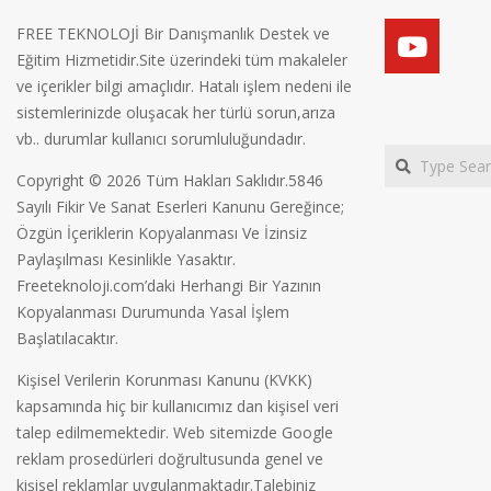
FREE TEKNOLOJİ Bir Danışmanlık Destek ve
Eğitim Hizmetidir.Site üzerindeki tüm makaleler
ve içerikler bilgi amaçlıdır. Hatalı işlem nedeni ile
sistemlerinizde oluşacak her türlü sorun,arıza
vb.. durumlar kullanıcı sorumluluğundadır.
Search
Copyright © 2026 Tüm Hakları Saklıdır.5846
Sayılı Fikir Ve Sanat Eserleri Kanunu Gereğince;
Özgün İçeriklerin Kopyalanması Ve İzinsiz
Paylaşılması Kesinlikle Yasaktır.
Freeteknoloji.com’daki Herhangi Bir Yazının
Kopyalanması Durumunda Yasal İşlem
Başlatılacaktır.
Kişisel Verilerin Korunması Kanunu (KVKK)
kapsamında hiç bir kullanıcımız dan kişisel veri
talep edilmemektedir. Web sitemizde Google
reklam prosedürleri doğrultusunda genel ve
kişisel reklamlar uygulanmaktadır.Talebiniz