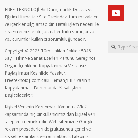
FREE TEKNOLOJİ Bir Danışmanlık Destek ve
Eğitim Hizmetidir.Site üzerindeki tüm makaleler
ve içerikler bilgi amaçlıdır. Hatalı işlem nedeni ile
sistemlerinizde oluşacak her türlü sorun,arıza
vb.. durumlar kullanıcı sorumluluğundadır.
Search
Copyright © 2026 Tüm Hakları Saklıdır.5846
Sayılı Fikir Ve Sanat Eserleri Kanunu Gereğince;
Özgün İçeriklerin Kopyalanması Ve İzinsiz
Paylaşılması Kesinlikle Yasaktır.
Freeteknoloji.com’daki Herhangi Bir Yazının
Kopyalanması Durumunda Yasal İşlem
Başlatılacaktır.
Kişisel Verilerin Korunması Kanunu (KVKK)
kapsamında hiç bir kullanıcımız dan kişisel veri
talep edilmemektedir. Web sitemizde Google
reklam prosedürleri doğrultusunda genel ve
kişisel reklamlar uygulanmaktadır.Talebiniz