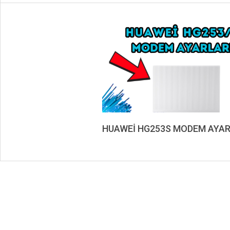
HUAWEİ HG253S MODEM AYAR
2019-
08-
24