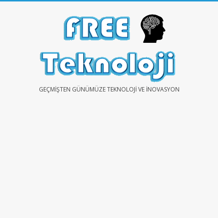
Skip
to
content
FREE
GEÇMIŞTEN GÜNÜMÜZE TEKNOLOJI VE İNOVASYON
TEKNOLOJİ