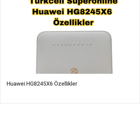
03-
15
Huawei HG8245X6 Özellikler
2024-
08-
03