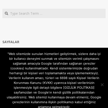
Search
SAYFALAR
Ana Sayfa
"Web sitemizde sunulan hizmetleri geliştirmek, sizlere daha iyi
Gizlilik ve Çerezler (Cookies) Politikası
bir kullanıcı deneyimi sunmak ve sitemizin verimli çalışmasını
Hakkımızda
sağlamak amacıyla Google tarafından sağlanan çerezler
İletişim Kanalları
(cookies) kullanılmaktadır. Kendi sistemlerimizde doğrudan
MODEM KURULUM
herhangi bir kişisel veri toplamamakta veya işlememekteyiz.
Verilerin kullanım amacı, türleri ve 6698 sayılı Kişisel Verilerin
TEKNİK DESTEK
Korunması Kanunu (KVKK) uyarınca kişisel verilerinizin
TELEVİZYON SİSTEMLERİ
işlenmesiyle ilgili detaylı bilgilere [GİZLİLİK POLİTİKASI]
sayfamızdan ve Google'ın kendi gizlilik politikalarından
ulaşabilirsiniz. Web sitemizi kullanmaya devam etmeniz, Google
çerezlerinin kullanımına ilişkin politikamızı kabul ettiğiniz
anlamına gelmektedir.