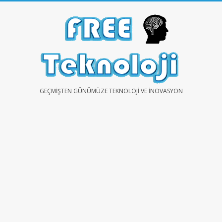
Skip
to
content
FREE
GEÇMIŞTEN GÜNÜMÜZE TEKNOLOJI VE İNOVASYON
TEKNOLOJİ