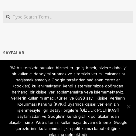
Search
SAYFALAR
Ana Sayfa
"Web sitemizde sunulan hizmetleri geliştirmek, sizlere daha iyi
Gizlilik ve Çerezler (Cookies) Politikası
bir kullanıcı deneyimi sunmak ve sitemizin verimli çalışmasını
Hakkımızda
sağlamak amacıyla Google tarafından sağlanan çerezler
İletişim Kanalları
(cookies) kullanılmaktadır. Kendi sistemlerimizde doğrudan
MODEM KURULUM
herhangi bir kişisel veri toplamamakta veya işlememekteyiz.
Verilerin kullanım amacı, türleri ve 6698 sayılı Kişisel Verilerin
TEKNİK DESTEK
Korunması Kanunu (KVKK) uyarınca kişisel verilerinizin
TELEVİZYON SİSTEMLERİ
işlenmesiyle ilgili detaylı bilgilere [GİZLİLİK POLİTİKASI]
sayfamızdan ve Google'ın kendi gizlilik politikalarından
ulaşabilirsiniz. Web sitemizi kullanmaya devam etmeniz, Google
çerezlerinin kullanımına ilişkin politikamızı kabul ettiğiniz
anlamına gelmektedir.