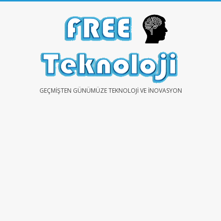
Skip
to
content
FREE
GEÇMIŞTEN GÜNÜMÜZE TEKNOLOJI VE İNOVASYON
TEKNOLOJİ