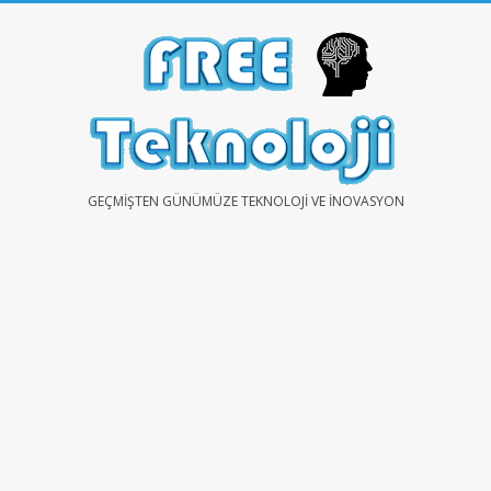
Skip
to
content
FREE
GEÇMIŞTEN GÜNÜMÜZE TEKNOLOJI VE İNOVASYON
TEKNOLOJİ