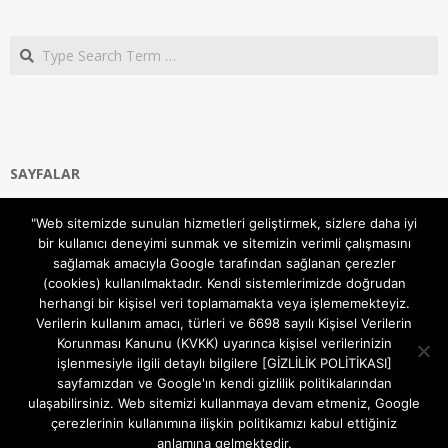
Search
SAYFALAR
Ana Sayfa
"Web sitemizde sunulan hizmetleri geliştirmek, sizlere daha iyi
Gizlilik ve Çerezler (Cookies) Politikası
bir kullanıcı deneyimi sunmak ve sitemizin verimli çalışmasını
Hakkımızda
sağlamak amacıyla Google tarafından sağlanan çerezler
İletişim Kanalları
(cookies) kullanılmaktadır. Kendi sistemlerimizde doğrudan
MODEM KURULUM
herhangi bir kişisel veri toplamamakta veya işlememekteyiz.
Verilerin kullanım amacı, türleri ve 6698 sayılı Kişisel Verilerin
TEKNİK DESTEK
Korunması Kanunu (KVKK) uyarınca kişisel verilerinizin
TELEVİZYON SİSTEMLERİ
işlenmesiyle ilgili detaylı bilgilere [GİZLİLİK POLİTİKASI]
sayfamızdan ve Google'ın kendi gizlilik politikalarından
ulaşabilirsiniz. Web sitemizi kullanmaya devam etmeniz, Google
çerezlerinin kullanımına ilişkin politikamızı kabul ettiğiniz
anlamına gelmektedir.