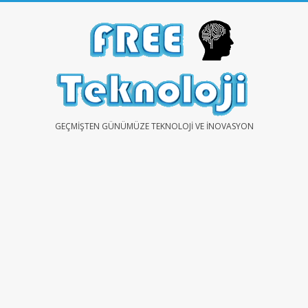
Skip
to
content
FREE
GEÇMIŞTEN GÜNÜMÜZE TEKNOLOJI VE İNOVASYON
TEKNOLOJİ