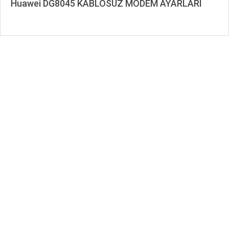
Huawei DG8045 KABLOSUZ MODEM AYARLARI
2024-
01-
05