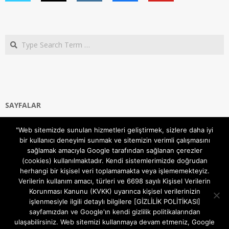
Search
SAYFALAR
Ana Sayfa
"Web sitemizde sunulan hizmetleri geliştirmek, sizlere daha iyi
Gizlilik ve Çerezler (Cookies) Politikası
bir kullanıcı deneyimi sunmak ve sitemizin verimli çalışmasını
Hakkımızda
sağlamak amacıyla Google tarafından sağlanan çerezler
İletişim Kanalları
(cookies) kullanılmaktadır. Kendi sistemlerimizde doğrudan
MODEM KURULUM
herhangi bir kişisel veri toplamamakta veya işlememekteyiz.
Verilerin kullanım amacı, türleri ve 6698 sayılı Kişisel Verilerin
TEKNİK DESTEK
Korunması Kanunu (KVKK) uyarınca kişisel verilerinizin
TELEVİZYON SİSTEMLERİ
işlenmesiyle ilgili detaylı bilgilere [GİZLİLİK POLİTİKASI]
sayfamızdan ve Google'ın kendi gizlilik politikalarından
ulaşabilirsiniz. Web sitemizi kullanmaya devam etmeniz, Google