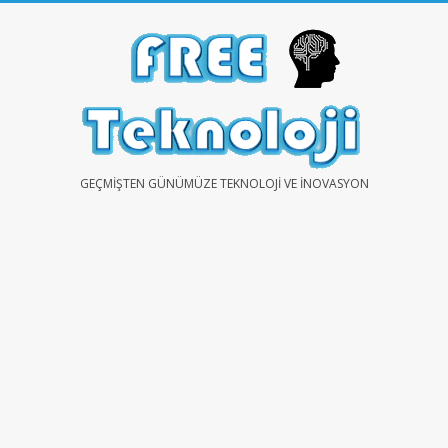
Skip
to
content
FREE
GEÇMIŞTEN GÜNÜMÜZE TEKNOLOJI VE İNOVASYON
TEKNOLOJİ