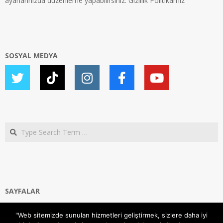
ayarlarınızda düzenleme yapabilirsiniz.
Gizlilik Politikamız
SOSYAL MEDYA
Search
SAYFALAR
Ana Sayfa
"Web sitemizde sunulan hizmetleri geliştirmek, sizlere daha iyi
Gizlilik ve Çerezler (Cookies) Politikası