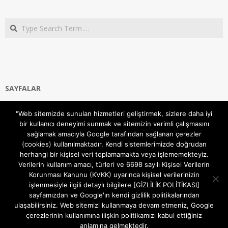
Search
SAYFALAR
Ana Sayfa
"Web sitemizde sunulan hizmetleri geliştirmek, sizlere daha iyi
Gizlilik ve Çerezler (Cookies) Politikası
bir kullanıcı deneyimi sunmak ve sitemizin verimli çalışmasını
Hakkımızda
sağlamak amacıyla Google tarafından sağlanan çerezler
İletişim Kanalları
(cookies) kullanılmaktadır. Kendi sistemlerimizde doğrudan
MODEM KURULUM
herhangi bir kişisel veri toplamamakta veya işlememekteyiz.
Verilerin kullanım amacı, türleri ve 6698 sayılı Kişisel Verilerin
TEKNİK DESTEK
Korunması Kanunu (KVKK) uyarınca kişisel verilerinizin
TELEVİZYON SİSTEMLERİ
işlenmesiyle ilgili detaylı bilgilere [GİZLİLİK POLİTİKASI]
sayfamızdan ve Google'ın kendi gizlilik politikalarından
ulaşabilirsiniz. Web sitemizi kullanmaya devam etmeniz, Google
çerezlerinin kullanımına ilişkin politikamızı kabul ettiğiniz
anlamına gelmektedir.