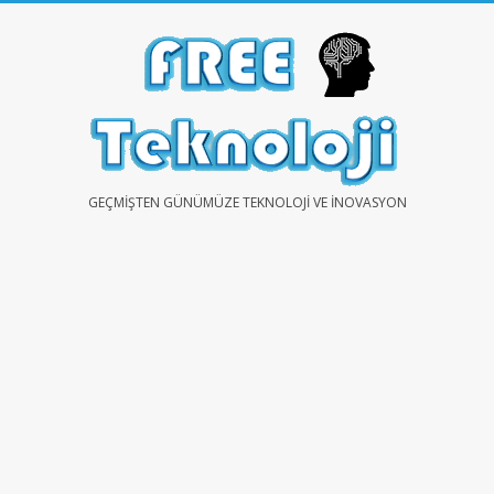
Skip
to
content
FREE
GEÇMIŞTEN GÜNÜMÜZE TEKNOLOJI VE İNOVASYON
TEKNOLOJİ