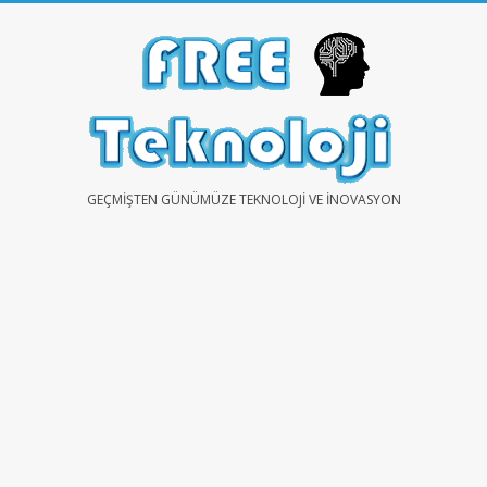
Skip
to
content
FREE
GEÇMIŞTEN GÜNÜMÜZE TEKNOLOJI VE İNOVASYON
TEKNOLOJİ