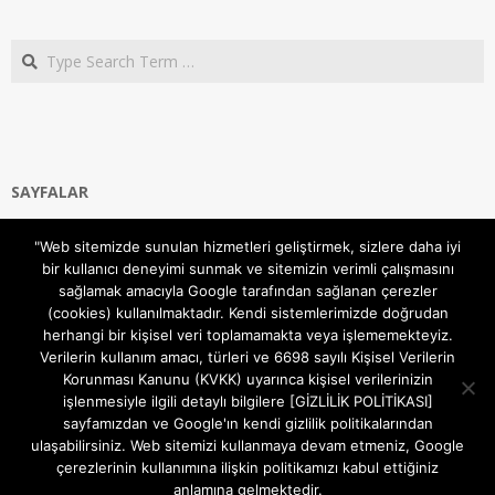
Search
SAYFALAR
Ana Sayfa
"Web sitemizde sunulan hizmetleri geliştirmek, sizlere daha iyi
Gizlilik ve Çerezler (Cookies) Politikası
bir kullanıcı deneyimi sunmak ve sitemizin verimli çalışmasını
Hakkımızda
sağlamak amacıyla Google tarafından sağlanan çerezler
İletişim Kanalları
(cookies) kullanılmaktadır. Kendi sistemlerimizde doğrudan
MODEM KURULUM
herhangi bir kişisel veri toplamamakta veya işlememekteyiz.
Verilerin kullanım amacı, türleri ve 6698 sayılı Kişisel Verilerin
TEKNİK DESTEK
Korunması Kanunu (KVKK) uyarınca kişisel verilerinizin
TELEVİZYON SİSTEMLERİ
işlenmesiyle ilgili detaylı bilgilere [GİZLİLİK POLİTİKASI]
sayfamızdan ve Google'ın kendi gizlilik politikalarından
ulaşabilirsiniz. Web sitemizi kullanmaya devam etmeniz, Google
çerezlerinin kullanımına ilişkin politikamızı kabul ettiğiniz
anlamına gelmektedir.