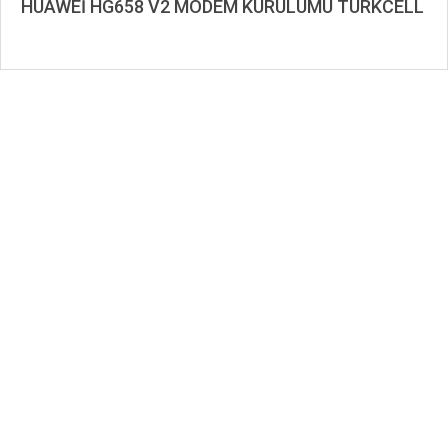
HUAWEİ HG658 V2 MODEM KURULUMU TURKCELL
2019-
08-
21