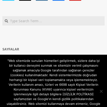
Search
SAYFALAR
Ana Sayfa
"Web sitemizde sunulan hizmetleri geliştirmek, sizlere daha iyi
Gizlilik ve Çerezler (Cookies) Politikası
bir kullanıcı deneyimi sunmak ve sitemizin verimli çalışmasını
Hakkımızda
sağlamak amacıyla Google tarafından sağlanan çerezler
İletişim Kanalları
(cookies) kullanılmaktadır. Kendi sistemlerimizde doğrudan
MODEM KURULUM
herhangi bir kişisel veri toplamamakta veya işlememekteyiz.
Verilerin kullanım amacı, türleri ve 6698 sayılı Kişisel Verilerin
TEKNİK DESTEK
Korunması Kanunu (KVKK) uyarınca kişisel verilerinizin
TELEVİZYON SİSTEMLERİ
işlenmesiyle ilgili detaylı bilgilere [GİZLİLİK POLİTİKASI]
sayfamızdan ve Google'ın kendi gizlilik politikalarından
ulaşabilirsiniz. Web sitemizi kullanmaya devam etmeniz, Google