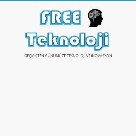
Skip
to
content
FREE
GEÇMIŞTEN GÜNÜMÜZE TEKNOLOJI VE İNOVASYON
TEKNOLOJİ