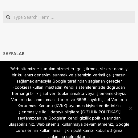
Search
SAYFALAR
Ana Sayfa
"Web sitemizde sunulan hizmetleri geliştirmek, sizlere daha iyi
Gizlilik ve Çerezler (Cookies) Politikası
bir kullanıcı deneyimi sunmak ve sitemizin verimli çalışmasını
Hakkımızda
sağlamak amacıyla Google tarafından sağlanan çerezler
İletişim Kanalları
(cookies) kullanılmaktadır. Kendi sistemlerimizde doğrudan
MODEM KURULUM
herhangi bir kişisel veri toplamamakta veya işlememekteyiz.
Verilerin kullanım amacı, türleri ve 6698 sayılı Kişisel Verilerin
TEKNİK DESTEK
Korunması Kanunu (KVKK) uyarınca kişisel verilerinizin
TELEVİZYON SİSTEMLERİ
işlenmesiyle ilgili detaylı bilgilere [GİZLİLİK POLİTİKASI]
sayfamızdan ve Google'ın kendi gizlilik politikalarından
ulaşabilirsiniz. Web sitemizi kullanmaya devam etmeniz, Google
çerezlerinin kullanımına ilişkin politikamızı kabul ettiğiniz
anlamına gelmektedir.