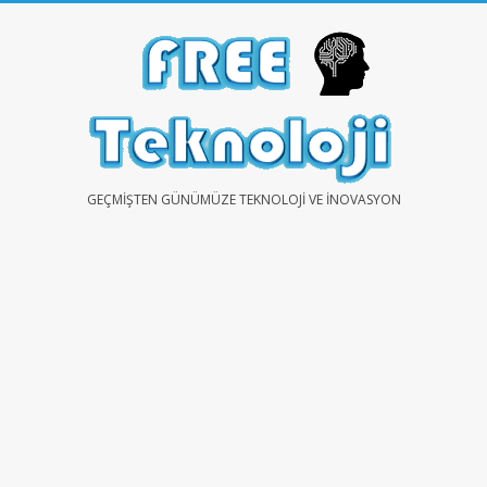
Skip
to
content
FREE
GEÇMIŞTEN GÜNÜMÜZE TEKNOLOJI VE İNOVASYON
TEKNOLOJİ