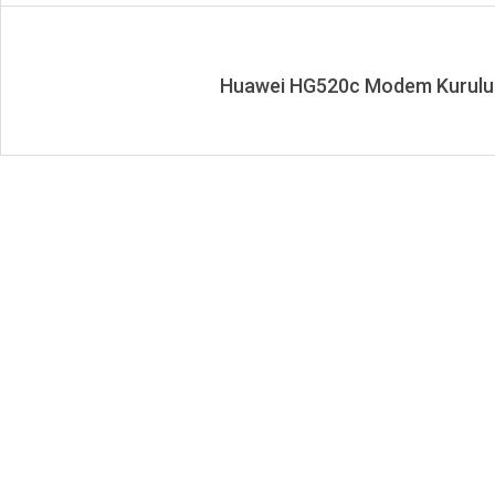
Huawei HG520c Modem Kurul
2025-
03-
20