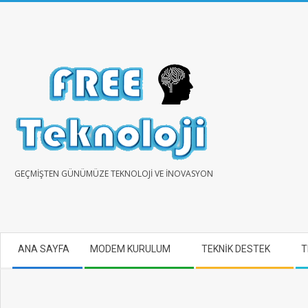
Skip
to
content
FREE
GEÇMIŞTEN GÜNÜMÜZE TEKNOLOJI VE İNOVASYON
TEKNOLOJİ
Secondary
ANA SAYFA
MODEM KURULUM
TEKNİK DESTEK
T
Navigation
Menu