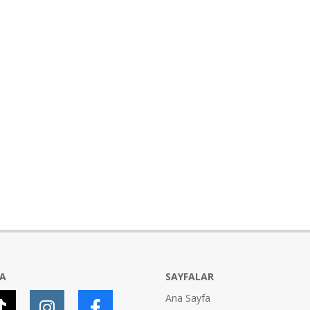
YA
SAYFALAR
Ana Sayfa