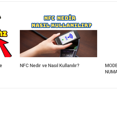
e
NFC Nedir ve Nasıl Kullanılır?
MODE
2024-
NUMA
04-
2019-
09
09-
27