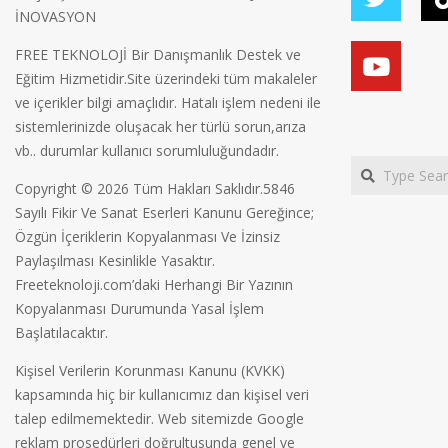
İNOVASYON
FREE TEKNOLOJİ Bir Danışmanlık Destek ve
Eğitim Hizmetidir.Site üzerindeki tüm makaleler
ve içerikler bilgi amaçlıdır. Hatalı işlem nedeni ile
sistemlerinizde oluşacak her türlü sorun,arıza
vb.. durumlar kullanıcı sorumluluğundadır.
Search
Copyright © 2026 Tüm Hakları Saklıdır.5846
Sayılı Fikir Ve Sanat Eserleri Kanunu Gereğince;
Özgün İçeriklerin Kopyalanması Ve İzinsiz
Paylaşılması Kesinlikle Yasaktır.
Freeteknoloji.com’daki Herhangi Bir Yazının
Kopyalanması Durumunda Yasal İşlem
Başlatılacaktır.
Kişisel Verilerin Korunması Kanunu (KVKK)
kapsamında hiç bir kullanıcımız dan kişisel veri
talep edilmemektedir. Web sitemizde Google
reklam prosedürleri doğrultusunda genel ve